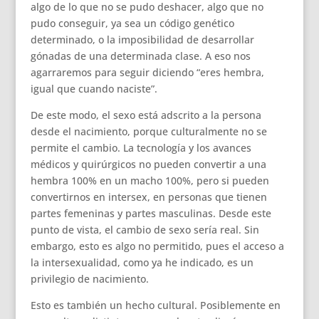
algo de lo que no se pudo deshacer, algo que no
pudo conseguir, ya sea un código genético
determinado, o la imposibilidad de desarrollar
gónadas de una determinada clase. A eso nos
agarraremos para seguir diciendo “eres hembra,
igual que cuando naciste”.
De este modo, el sexo está adscrito a la persona
desde el nacimiento, porque culturalmente no se
permite el cambio. La tecnología y los avances
médicos y quirúrgicos no pueden convertir a una
hembra 100% en un macho 100%, pero si pueden
convertirnos en intersex, en personas que tienen
partes femeninas y partes masculinas. Desde este
punto de vista, el cambio de sexo sería real. Sin
embargo, esto es algo no permitido, pues el acceso a
la intersexualidad, como ya he indicado, es un
privilegio de nacimiento.
Esto es también un hecho cultural. Posiblemente en