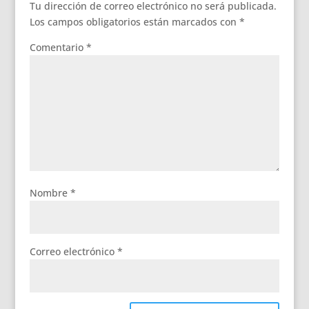
Tu dirección de correo electrónico no será publicada.
Los campos obligatorios están marcados con
*
Comentario
*
Nombre
*
Correo electrónico
*