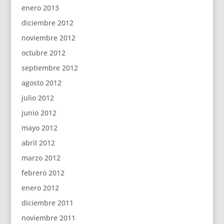
enero 2013
diciembre 2012
noviembre 2012
octubre 2012
septiembre 2012
agosto 2012
julio 2012
junio 2012
mayo 2012
abril 2012
marzo 2012
febrero 2012
enero 2012
diciembre 2011
noviembre 2011