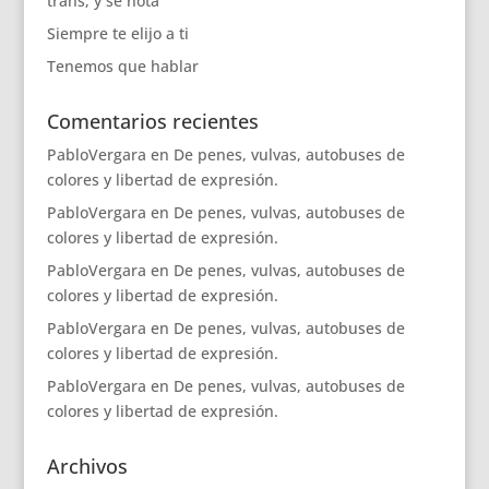
trans, y se nota
Siempre te elijo a ti
Tenemos que hablar
Comentarios recientes
PabloVergara
en
De penes, vulvas, autobuses de
colores y libertad de expresión.
PabloVergara
en
De penes, vulvas, autobuses de
colores y libertad de expresión.
PabloVergara
en
De penes, vulvas, autobuses de
colores y libertad de expresión.
PabloVergara
en
De penes, vulvas, autobuses de
colores y libertad de expresión.
PabloVergara
en
De penes, vulvas, autobuses de
colores y libertad de expresión.
Archivos