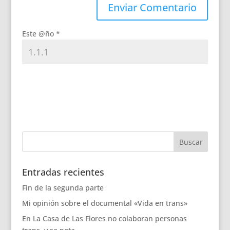
Este @ño
*
Entradas recientes
Fin de la segunda parte
Mi opinión sobre el documental «Vida en trans»
En La Casa de Las Flores no colaboran personas