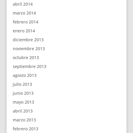
abril 2014
marzo 2014
febrero 2014
enero 2014
diciembre 2013
noviembre 2013
octubre 2013
septiembre 2013
agosto 2013
julio 2013
junio 2013
mayo 2013
abril 2013
marzo 2013
febrero 2013