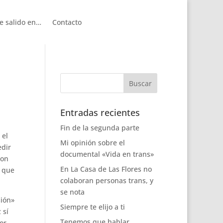
e salido en…
Contacto
Entradas recientes
Fin de la segunda parte
 el
Mi opinión sobre el
edir
documental «Vida en trans»
son
En La Casa de Las Flores no
o que
colaboran personas trans, y
se nota
sión»
Siempre te elijo a ti
 sí
Tenemos que hablar
or