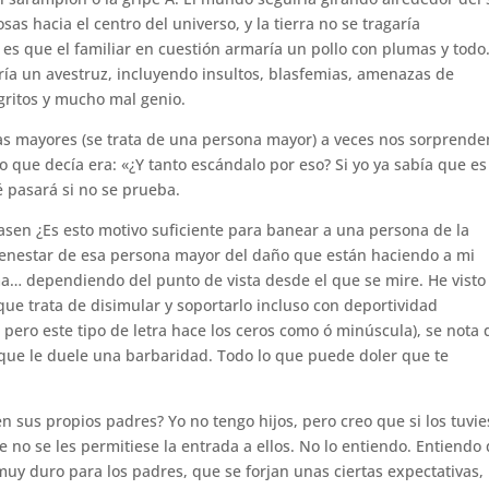
sas hacia el centro del universo, y la tierra no se tragaría
 es que el familiar en cuestión armaría un pollo con plumas y todo
ría un avestruz, incluyendo insultos, blasfemias, amenazas de
ritos y mucho mal genio.
nas mayores (se trata de una persona mayor) a veces nos sorprende
o que decía era: «¿Y tanto escándalo por eso? Si yo ya sabía que e
 pasará si no se prueba.
sen ¿Es esto motivo suficiente para banear a una persona de la
bienestar de esa persona mayor del daño que están haciendo a mi
ima… dependiendo del punto de vista desde el que se mire. He visto 
que trata de disimular y soportarlo incluso con deportividad
, pero este tipo de letra hace los ceros como ó minúscula), se nota
 que le duele una barbaridad. Todo lo que puede doler que te
n sus propios padres? Yo no tengo hijos, pero creo que si los tuvie
e no se les permitiese la entrada a ellos. No lo entiendo. Entiendo
muy duro para los padres, que se forjan unas ciertas expectativas,