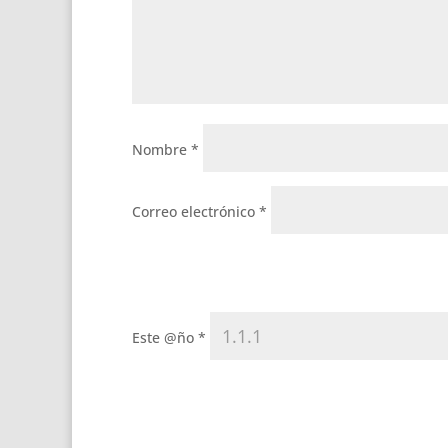
Nombre
*
Correo electrónico
*
Este @ño
*