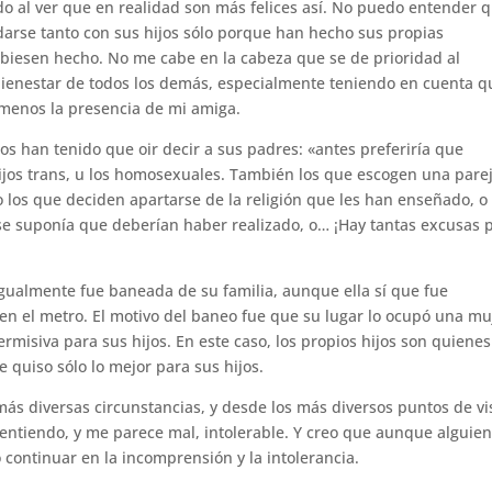
o al ver que en realidad son más felices así. No puedo entender 
arse tanto con sus hijos sólo porque han hecho sus propias
ubiesen hecho. No me cabe en la cabeza que se de prioridad al
 bienestar de todos los demás, especialmente teniendo en cuenta q
menos la presencia de mi amiga.
os han tenido que oir decir a sus padres: «antes preferiría que
hijos trans, u los homosexuales. También los que escogen una pare
 los que deciden apartarse de la religión que les han enseñado, o 
se suponía que deberían haber realizado, o… ¡Hay tantas excusas 
gualmente fue baneada de su familia, aunque ella sí que fue
 en el metro. El motivo del baneo fue que su lugar lo ocupó una mu
misiva para sus hijos. En este caso, los propios hijos son quienes
 quiso sólo lo mejor para sus hijos.
más diversas circunstancias, y desde los más diversos puntos de vi
ntiendo, y me parece mal, intolerable. Y creo que aunque alguien
o continuar en la incomprensión y la intolerancia.