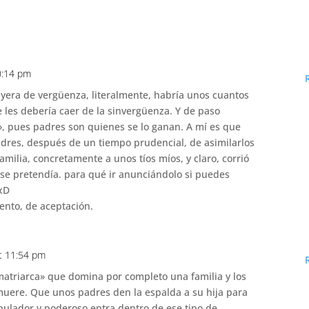
0:14 pm
cayera de vergüenza, literalmente, habría unos cuantos
e les debería caer de la sinvergüenza. Y de paso
», pues padres son quienes se lo ganan. A mí es que
dres, después de un tiempo prudencial, de asimilarlos
familia, concretamente a unos tíos míos, y claro, corrió
 se pretendía. para qué ir anunciándolo si puedes
 xD
ento, de aceptación.
t 11:54 pm
matriarca» que domina por completo una familia y los
muere. Que unos padres den la espalda a su hija para
pulador y poderoso entra dentro de ese tipo de