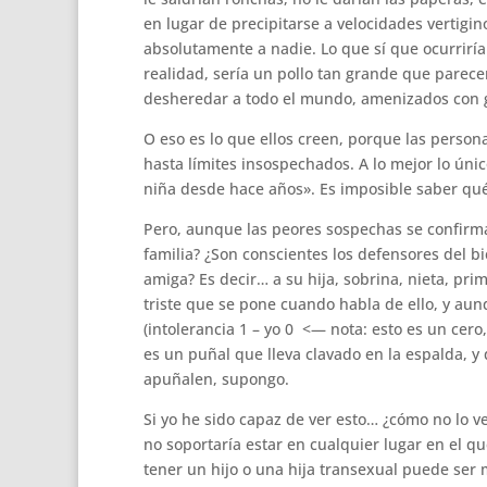
en lugar de precipitarse a velocidades vertigino
absolutamente a nadie. Lo que sí que ocurriría
realidad, sería un pollo tan grande que parece
desheredar a todo el mundo, amenizados con g
O eso es lo que ellos creen, porque las perso
hasta límites insospechados. A lo mejor lo únic
niña desde hace años». Es imposible saber qué
Pero, aunque las peores sospechas se confirma
familia? ¿Son conscientes los defensores del 
amiga? Es decir… a su hija, sobrina, nieta, pr
triste que se pone cuando habla de ello, y aun
(intolerancia 1 – yo 0 <— nota: esto es un cero
es un puñal que lleva clavado en la espalda, y
apuñalen, supongo.
Si yo he sido capaz de ver esto… ¿cómo no lo ve
no soportaría estar en cualquier lugar en el qu
tener un hijo o una hija transexual puede ser 