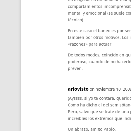
comportamientos imcomprensibl
mental y emocional (se suele c
técnico).
En este caso el baneo es por se
también por otros motivos. Los 
«razones» para actuar.
De todos modos, coincido en que
poderoso, cuando de no hacerlo 
prevén.
ariovisto
on noviembre 10, 200
¡Ayssss, si yo te contara, querid
Como ha dicho el del semisótano
Pero, salvo que se trate de una
increíbles los extremos que ind
Un abrazo, amigo Pablo.