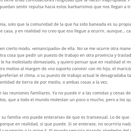
 puedan sentir repulsa hacia estos barbarismos que nos llegan a t
 mía, solo que la comunidad de la que ha sido baneada es su propi
 casa, y en realidad no creo que eso llegue a ocurrir, aunque… ca
 en cierto modo, «emancipado» de ella. No se me ocurre otra mane
tra cosa que pedir un puesto de trabajo en otra provincia y trasla
o le ha molestado demasiado, y quiero pensar que en realidad el m
ro motivo al margen de «no soporto convivir con mi hijo, el maric
referían el clima, o su puesto de trabajo actual le desagradaba t
antidad de tierra de por medio, o ambas cosas a la vez.
e las reuniones familiares. Ya no puede ir a las comidas y cenas de
entos, que a todo el mundo molestan un poco o mucho, pero a los q
su familia «no puede enterarse» de que es transexual. Lo de que
 porque en realidad, sí que puede. Si se enterase, no ocurriría nad
el sarampión o la gripe A. El mundo seguiría girando alrededor del 