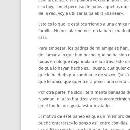
eso hoy, con el permiso de todos aquellos que
de la red, voy a utilizar la palabra «banear».
Esto es lo que le está ocurriendo a una amiga
familia. No nos alarmemos, no la han echado de
casi.
Para empezar, los padres de mi amiga se han,
de llamar a lo que han hecho, que no ha sido o
todos en bloque dejándola a ella atrás. Esto n
de que lo hayan hecho es… bueno, cualquier ot
que le ha dado por cambiarse de sexo». Quizá p
que lo único que quería era poner una cierta c
Por otra parte, ha sido literalmente baneada d
Navidad, ni a los bautizos y otros acontecimi
en el fondo, nos gusta estar invitados.
El motivo de este baneo es que un miembro de 
puede enterarse» lo pongo así, entre comillas,
le saldrían ronchas, no le darían las paperas, 