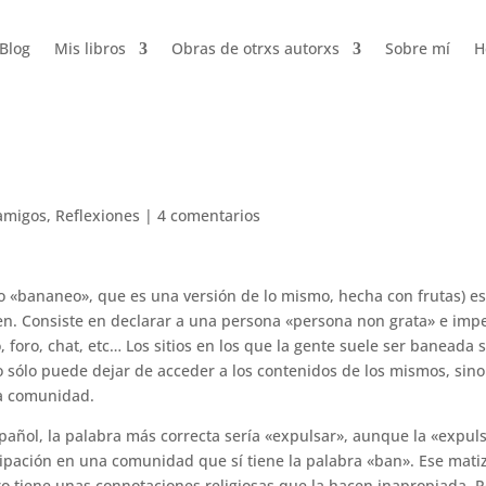
Blog
Mis libros
Obras de otrxs autorxs
Sobre mí
H
 amigos
,
Reflexiones
|
4 comentarios
o «bananeo», que es una versión de lo mismo, hecha con frutas) es
n. Consiste en declarar a una persona «persona non grata» e imp
, foro, chat, etc… Los sitios en los que la gente suele ser baneada 
 sólo puede dejar de acceder a los contenidos de los mismos, sin
la comunidad.
español, la palabra más correcta sería «expulsar», aunque la «expul
icipación en una comunidad que sí tiene la palabra «ban». Ese matiz
o tiene unas connotaciones religiosas que la hacen inapropiada. P