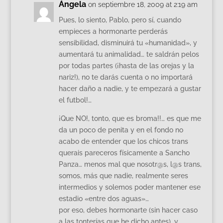
Ángela
on septiembre 18, 2009 at 2:19 am
Pues, lo siento, Pablo, pero sí, cuando
empieces a hormonarte perderás
sensibilidad, disminuirá tu «humanidad», y
aumentará tu animalidad… te saldrán pelos
por todas partes (¡hasta de las orejas y la
nariz!), no te darás cuenta o no importará
hacer daño a nadie, y te empezará a gustar
el futbol!…
¡Que NO!, tonto, que es broma!!… es que me
da un poco de penita y en el fondo no
acabo de entender que los chicos trans
querais pareceros físicamente a Sancho
Panza… menos mal que nosotr@s, l@s trans,
somos, más que nadie, realmente seres
intermedios y solemos poder mantener ese
estadio «entre dos aguas»…
por eso, debes hormonarte (sin hacer caso
a las tonterías que he dicho antes), y