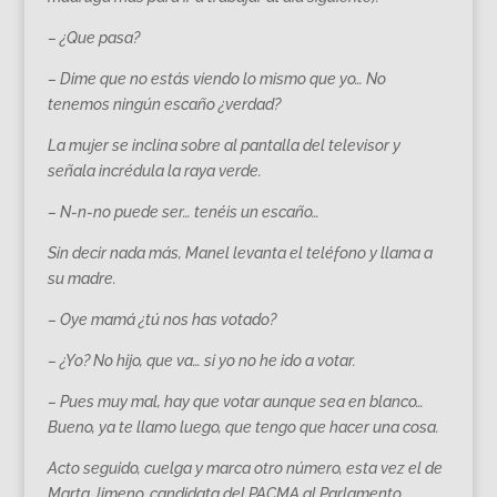
– ¿Que pasa?
– Dime que no estás viendo lo mismo que yo… No
tenemos ningún escaño ¿verdad?
La mujer se inclina sobre al pantalla del televisor y
señala incrédula la raya verde.
– N-n-no puede ser… tenéis un escaño…
Sin decir nada más, Manel levanta el teléfono y llama a
su madre.
– Oye mamá ¿tú nos has votado?
– ¿Yo? No hijo, que va… si yo no he ido a votar.
– Pues muy mal, hay que votar aunque sea en blanco…
Bueno, ya te llamo luego, que tengo que hacer una cosa.
Acto seguido, cuelga y marca otro número, esta vez el de
Marta Jimeno, candidata del PACMA al Parlamento