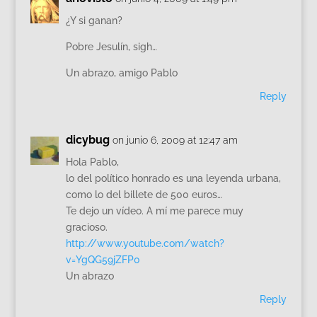
¿Y si ganan?
Pobre Jesulín, sigh…
Un abrazo, amigo Pablo
Reply
dicybug
on junio 6, 2009 at 12:47 am
Hola Pablo,
lo del político honrado es una leyenda urbana,
como lo del billete de 500 euros…
Te dejo un vídeo. A mí me parece muy
gracioso.
http://www.youtube.com/watch?
v=YgQG59jZFP0
Un abrazo
Reply