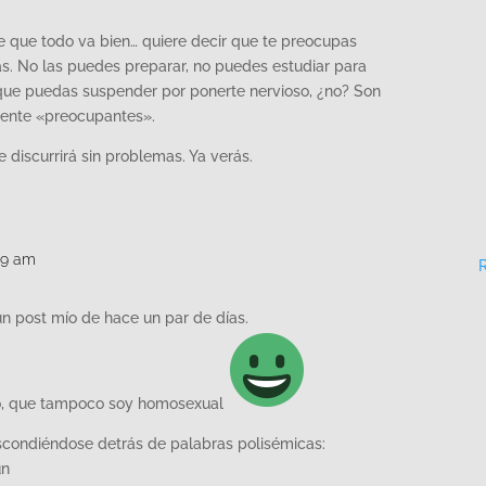
ce que todo va bien… quiere decir que te preocupas
s. No las puedes preparar, no puedes estudiar para
que puedas suspender por ponerte nervioso, ¿no? Son
mente «preocupantes».
 discurrirá sin problemas. Ya verás.
29 am
n post mío de hace un par de días.
yo, que tampoco soy homosexual
scondiéndose detrás de palabras polisémicas:
ún