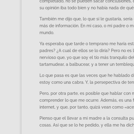
completado, no se pueden sacar conclusiones, qu
su opinión iba todo bien y no había nada de qu
También me dijo que, lo que sí le gustaría, ser
más de información. En mi caso, o mi padre o m
mundo.
Ya esperaba que tarde o temprano me haría esta 
padres? ¿A cual de ellos se lo diría? Pero no es
nervioso que, yo que soy el tío más tranquilo d
tartamudear, a balbucear, y a tener un tembleq
Lo que pasa es que las veces que he hablado d
estoy como una cabra. Y, la persepectiva de tene
Pero, por otra parte, es posible que hablar co
comprender lo que me ocurre. Además, es una f
internet, y que, por tanto, quizá vean como «ac
Pienso que el llevar a mi madre a la consulta pu
cosas. Así que se lo he pedido, y ella me ha dich