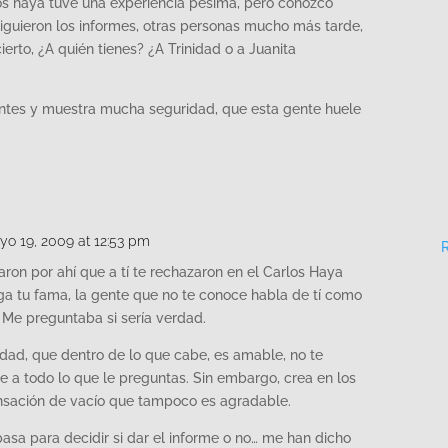
os haya tuve una experiencia pésima, pero conozco
iguieron los informes, otras personas mucho más tarde,
ierto, ¿A quién tienes? ¿A Trinidad o a Juanita
ntes y muestra mucha seguridad, que esta gente huele
o 19, 2009 at 12:53 pm
ron por ahí que a tí te rechazaron en el Carlos Haya
llega tu fama, la gente que no te conoce habla de tí como
). Me preguntaba si sería verdad.
idad, que dentro de lo que cabe, es amable, no te
de a todo lo que le preguntas. Sin embargo, crea en los
nsación de vacío que tampoco es agradable.
asa para decidir si dar el informe o no… me han dicho