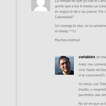
La verdad es que yo con el Carl
gente que a los 6 meses ya cons
es según le dé a las psicos. Por c
Calamidad?
Un consejo te doy: no te amedre
el miedo ^^U
Muchos ánimos!
variablex
on may
Aniel, me comenta
(¡¡¡sí, hasta ahí 
si te conociera!!!
Yo estoy con Trin
insulta, y respon
pacientes una se
No sé en que se b