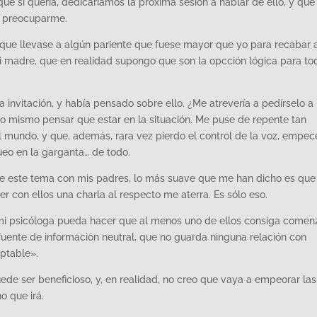
e si quería, dedicaríamos la próxima sesión a hablar de ello, y que
é preocuparme.
ía que llevase a algún pariente que fuese mayor que yo para recabar 
i madre, que en realidad supongo que son la opcción lógica para to
invitación, y había pensado sobre ello. ¿Me atrevería a pedírselo a
 lo mismo pensar que estar en la situación. Me puse de repente tan
el mundo, y que, además, rara vez pierdo el control de la voz, empec
ueo en la garganta… de todo.
e este tema con mis padres, lo más suave que me han dicho es que
r con ellos una charla al respecto me aterra. Es sólo eso.
n mi psicóloga pueda hacer que al menos uno de ellos consiga comen
uente de información neutral, que no guarda ninguna relación con
eptable».
ede ser beneficioso, y, en realidad, no creo que vaya a empeorar las
o que irá.