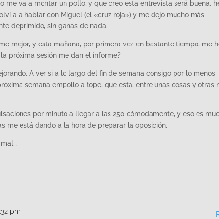
 me va a montar un pollo, y que creo esta entrevista será buena, h
 volví a a hablar con Miguel (el «cruz roja») y me dejó mucho más
nte deprimido, sin ganas de nada.
dome mejor, y esta mañana, por primera vez en bastante tiempo, me h
 la próxima sesión me dan el informe?
orando. A ver si a lo largo del fin de semana consigo por lo menos
 próxima semana empollo a tope, que esta, entre unas cosas y otras 
ulsaciones por minuto a llegar a las 250 cómodamente, y eso es muc
 me está dando a la hora de preparar la oposición.
 mal…
0:32 pm