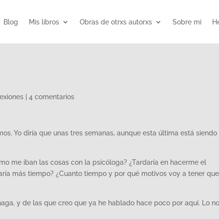
Blog
Mis libros
Obras de otrxs autorxs
Sobre mí
He
lexiones
|
4 comentarios
os. Yo diría que unas tres semanas, aunque esta última está siendo 
mo me iban las cosas con la psicóloga? ¿Tardaría en hacerme el
taría más tiempo? ¿Cuanto tiempo y por qué motivos voy a tener que
aga, y de las que creo que ya he hablado hace poco por aquí. Lo n