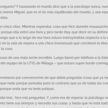
 pregunto? Y toooooodo el mundo dice que a la psicóloga nunca, nun
 menos Miguel, que es el tío más equilibrado del mundo, y una esp
cidos.
 van cinco citas. Mientras esperaba, cosa que hice durante muuuuucho
o porque ella entró una hora y pico tarde (hay que decir en su defen
pongo que a lo largo de esa hora estuvo instruyéndola respecto a lo
cí en la sala de espera a una chica (transexual) que corroboró la idea
 la cosa.
puso de una mala leche increible. Luego llamó por teléfono a la Est
efe del equipo de la UTIG de Málaga – que estuvo super borde conmig
terminaron por convencerme de que debía preguntar (cosa que ya te
que nada porque pensaba justo lo contrario que yo de todas las co
 porque anda que no tenía palique…
bido test… hice mis preguntas. Y, como era de esperar, la psicóloga 
to tiene sus tiempos y necesita sus cosas, y hasta que no está tod