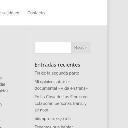
 salido en…
Contacto
Entradas recientes
Fin de la segunda parte
de
Mi opinión sobre el
die
documental «Vida en trans»
uida)
En La Casa de Las Flores no
colaboran personas trans, y
ay
se nota
Siempre te elijo a ti
r
Tenemos que hablar
os