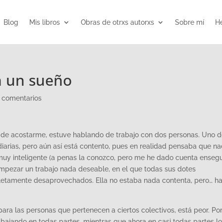
Blog
Mis libros
Obras de otrxs autorxs
Sobre mí
He
n un sueño
 comentarios
s de acostarme, estuve hablando de trabajo con dos personas. Uno 
iarias, pero aún así está contento, pues en realidad pensaba que na
 muy inteligente (a penas la conozco, pero me he dado cuenta enseg
pezar un trabajo nada deseable, en el que todas sus dotes
pletamente desaprovechados. Ella no estaba nada contenta, pero… h
ara las personas que pertenecen a ciertos colectivos, está peor. Po
bajando en todas partes, mientras que ahora en casi todas partes l