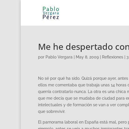
Me he despertado co
por
Pablo Vergara
|
May 8, 2009
|
Reflexiones
|
3
No sé por qué ha sido. Quizá porque ayer, ante
ellos me comentaba que trabaja unas 14 horas d
querría contratarlo nunca. La otra es una chica
que me decía que se mudaba de ciudad para em
intelectuales y de formación se van a ver com
que sobrevivir.
El parnorama laboral en España está mal, pero p
ejemplo, antes se veía a muchos inmigrantes tra