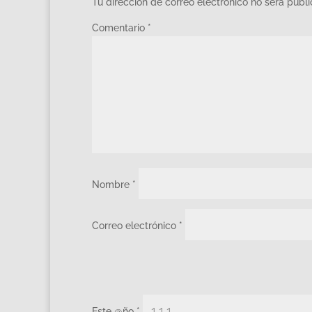
Tu dirección de correo electrónico no será publ
Comentario
*
Nombre
*
Correo electrónico
*
Este @ño
*