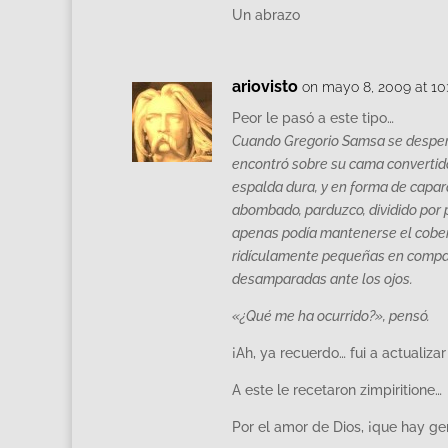
Un abrazo
ariovisto
on mayo 8, 2009 at 10
Peor le pasó a este tipo…
Cuando Gregorio Samsa se desper
encontró sobre su cama convertid
espalda dura, y en forma de capara
abombado, parduzco, dividido por 
apenas podía mantenerse el cobert
ridículamente pequeñas en compar
desamparadas ante los ojos.
«¿Qué me ha ocurrido?», pensó.
¡Ah, ya recuerdo… fui a actualizar 
A este le recetaron zimpiritione…
Por el amor de Dios, ¡que hay g