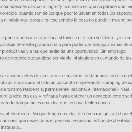
sona obesa es casi un milagro (y lo curioso es que no parece que na
orecido, cuando son de los que peor lo llevan en todos los aspecto
a ni hablamos, porque en ese sentido la cosa no puede ir mucho pe
se pone a pensar en qué haría si tuviese el dinero suficiente, yo sie
o suficientemente grande como para poder dar trabajo a varias de e
 productivas y a las que nadie da una oportunidad. Sin embargo,
 de negocio que pudiese ser viable, ni siquiera en el mundo de las
tuve anoche antes de acostarme estuvieron rondándome toda la noc
ohada me susurró al oido un concepto empresarial: «camping de so
 a turismo residencial permanente, nacional e internacional». Vale,
ero la idea era esa, y refinarla hasta obtener un concepto empresari
retodo porque no es una idea que no haya tenido nunca.
do anteriormente. Así que tengo una idea de cómo me gustaría hacerl
alaciones que necesitaría, el personal necesario, el tipo de clientela 
 instalarlo…