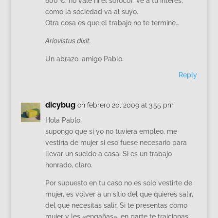
600 €, no vale ni el sofoco). Ve a tu interés,
como la sociedad va al suyo.
Otra cosa es que el trabajo no te termine…
Ariovistus dixit.
Un abrazo, amigo Pablo.
Reply
dicybug
on febrero 20, 2009 at 3:55 pm
Hola Pablo,
supongo que si yo no tuviera empleo, me
vestiría de mujer si eso fuese necesario para
llevar un sueldo a casa. Si es un trabajo
honrado, claro.
Por supuesto en tu caso no es solo vestirte de
mujer, es volver a un sitio del que quieres salir,
del que necesitas salir. Si te presentas como
mujer y les «engañas», en parte te traicionas,