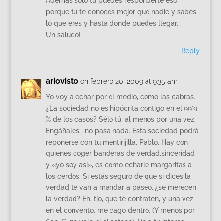
Ademas solo tu puedes responderte eso,
porque tu te conoces mejor que nadie y sabes
lo que eres y hasta donde puedes llegar.
Un saludo!
Reply
ariovisto
on febrero 20, 2009 at 9:35 am
Yo voy a echar por el medio, como las cabras.
¿La sociedad no es hipócrita contigo en el 99’9
% de los casos? Sélo tú, al menos por una vez.
Engáñales… no pasa nada. Esta sociedad podrá
reponerse con tu mentirijilla, Pablo. Hay con
quienes coger banderas de verdad,sinceridad
y «yo soy así», es como echarle margaritas a
los cerdos. Si estás seguro de que si dices la
verdad te van a mandar a paseo..¿se merecen
la verdad? Eh, tío, que te contraten, y una vez
en el convento, me cago dentro. (Y menos por