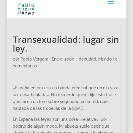
Transexualidad: lugar sin
ley.
por
Pablo Vergara
|
Ene 9, 2009
|
Identidad
,
Mundo
|
0
comentarios
«España entera es una banda criminal que un día va a
ser desarticulada». No recuerdo quien dijo esta frase,
que leí en un foro sobre seguridad en la red, que
hablaba de las tropelías de la SGAE.
En España las leyes son una cosa «relativa», por
decirlo de algún modo. Mi abuela suele decir que
«hecha la ley, hecha la trampa», aunque lo cierto es