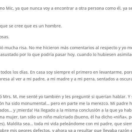
como Mic, ya que nunca voy a encontrar a otra persona como él, ya s
 que se cree que es un hombre.
osas.
 dió mucha risa. No me hicieron más comentarios al respecto y yo m
asustado por lo que podría pasar hoy, cuando lo hubiesen asimil
todos los días. En casa soy siempre el primero en levantarme, po
presa al ver a mi padre, a mi madre y a mi perra, sentados a oscur
 Mrs. M, me senté yo también y les pregunté si querían hablar. Y s
ión ha sido monumental… pero en parte me la merezco. Mi padre 
dos… y ¡mierda! Ha llegado a la misma conclusión a la que ya hab
una mujer, tan sólo un niño malcriado (bueno, él ha dicho «niña», p
tes). Maldita sea… toda mi vida peleándome con mi padre, que sie
bre mis peores defectos, y ahora va a resultar que llevaba razón 