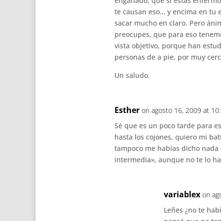
engañado, que si estás enfermo,
te causan eso… y encima en tu 
sacar mucho en claro. Pero ánim
preocupes, que para eso tenem
vista objetivo, porque han estu
personas de a pie, por muy cerc
Un saludo.
Esther
on agosto 16, 2009 at 10
Sé que es un poco tarde para e
hasta los cojones, quiero mi bat
tampoco me habías dicho nada d
intermedia», aunque no te lo 
variablex
on ag
Leñes ¿no te hab