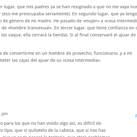
r lugar, que mis padres ya se han resignado a que no me vaya nu
ar (eso me preocupaba seriamente). En segundo lugar, que ya teng
to de género de mi madre. He pasado de «mujer» a «cosa intermed
a de «hombre transexual». En tercer lugar, que tiene confianza en
s saque, ella cerrará la tienda). Si al final conservaré el ajuar de 
ea de convertirme en un hombre de provecho, funcionario, y a mi
ter las cajas del ajuar de su «cosa intermedia».
.
2 pm
 para los que no han vivido algo así, es difícil de
 tipo, que si quítatelo de la cabeza, que si nos has