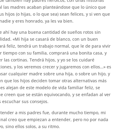
ue también hay padres heroicos, con unas historias
inal las madres acaban planteándose que lo único que
 hijos (o hijas, o lo que sea) sean felices, y si ven que
adie y eres honrado, ya les va bien.
 ahí hay una buena cantidad de sueños rotos sin
lidad. «Mi hija se casará de blanco, con un buen
á feliz, tendrá un trabajo normal, que le de para vivir
r tiempo con su familia, comprará una bonita casa, y
r las cortinas. Tendrá hijos, y yo se los cuidaré
ciones, y los veremos crecer y jugaremos con ellos…» es
sar cualquier madre sobre una hija, o sobre un hijo, y
 que los hijos deciden tomar otras alternativas más
es alejan de este modelo de vida familiar feliz, se
 creen que se están equivocando, y se enfadan al ver
 escuchar sus consejos.
ntender a mis padres fue, durante mucho tiempo, mi
 final creo que empiezan a entender, pero no por nada
, sino ellos solos, a su ritmo.