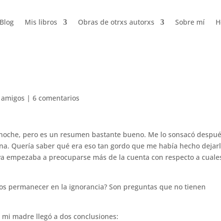
Blog
Mis libros
Obras de otrxs autorxs
Sobre mí
H
y amigos
|
6 comentarios
anoche, pero es un resumen bastante bueno. Me lo sonsacó despu
na. Quería saber qué era eso tan gordo que me había hecho dejar
y ya empezaba a preocuparse más de la cuenta con respecto a cuale
nos permanecer en la ignorancia? Son preguntas que no tienen
 mi madre llegó a dos conclusiones: