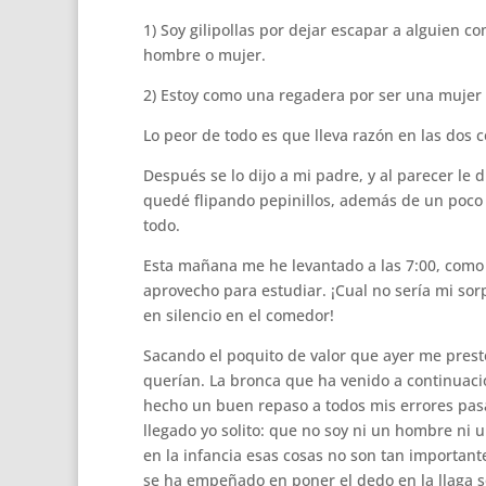
1) Soy gilipollas por dejar escapar a alguien 
hombre o mujer.
2) Estoy como una regadera por ser una mujer
Lo peor de todo es que lleva razón en las dos c
Después se lo dijo a mi padre, y al parecer le
quedé flipando pepinillos, además de un poco 
todo.
Esta mañana me he levantado a las 7:00, como 
aprovecho para estudiar. ¡Cual no sería mi sor
en silencio en el comedor!
Sacando el poquito de valor que ayer me prestó
querían. La bronca que ha venido a continuac
hecho un buen repaso a todos mis errores pasa
llegado yo solito: que no soy ni un hombre ni 
en la infancia esas cosas no son tan importan
se ha empeñado en poner el dedo en la llaga so