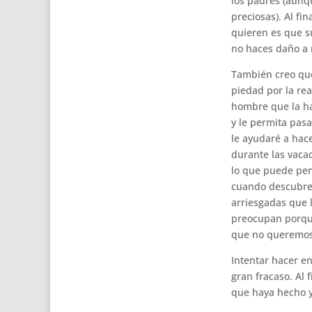
los padres (aunq
preciosas). Al f
quieren es que sus
no haces daño a n
También creo que
piedad por la rea
hombre que la har
y le permita pasa
le ayudaré a hace
durante las vaca
lo que puede pen
cuando descubren
arriesgadas que l
preocupan porque
que no queremos
Intentar hacer e
gran fracaso. Al
que haya hecho yo