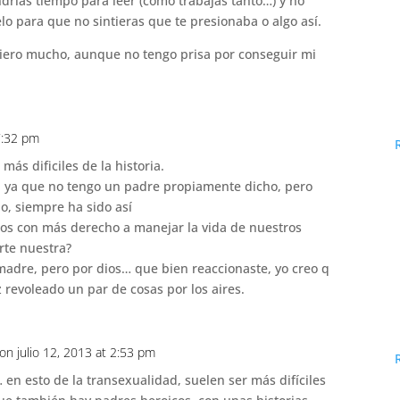
drías tiempo para leer (como trabajas tanto…) y no
o para que no sintieras que te presionaba o algo así.
iero mucho, aunque no tengo prisa por conseguir mi
 7:32 pm
más dificiles de la historia.
d ya que no tengo un padre propiamente dicho, pero
o, siempre ha sido así
os con más derecho a manejar la vida de nuestros
rte nuestra?
madre, pero por dios… que bien reaccionaste, yo creo q
z revoleado un par de cosas por los aires.
on julio 12, 2013 at 2:53 pm
en esto de la transexualidad, suelen ser más difíciles