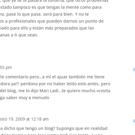
 que ya se te pasará la tontería, que otros problemas
estado tampoco es que tengas la mente como para
o, pase lo que pase, será para bien. Y no te
os a profesionales que pueden darnos un punto de
diado para ello y están más preparados que las
anas a ti que sean.
:55 pm
ste comentario pero…a mí el ajuar también me tiene
idora ya!!! perdona por no haber leído esto antes, pero
el blog, me lo dijo Mari Ladi…te quiero mucho «cosita
haga saber muy a menudo
osto 19, 2009 at 12:18 am
ía dicho que tengo un blog? Supongo que en realidad