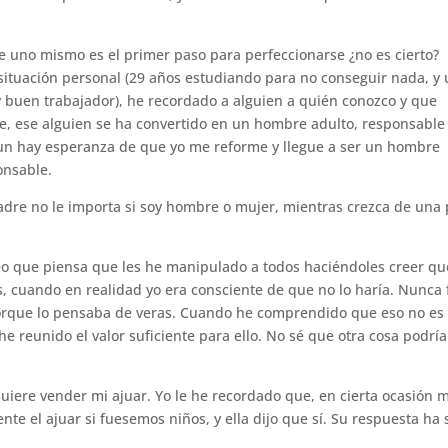
e uno mismo es el primer paso para perfeccionarse ¿no es cierto?
ituación personal (29 años estudiando para no conseguir nada, y
 buen trabajador), he recordado a alguien a quién conozco y que
de, ese alguien se ha convertido en un hombre adulto, responsable
aun hay esperanza de que yo me reforme y llegue a ser un hombre
onsable.
padre no le importa si soy hombre o mujer, mientras crezca de una
o que piensa que les he manipulado a todos haciéndoles creer q
os, cuando en realidad yo era consciente de que no lo haría. Nunca 
a porque lo pensaba de veras. Cuando he comprendido que eso no es
e reunido el valor suficiente para ello. No sé que otra cosa podría
ere vender mi ajuar. Yo le he recordado que, en cierta ocasión m
te el ajuar si fuesemos niños, y ella dijo que sí. Su respuesta ha 